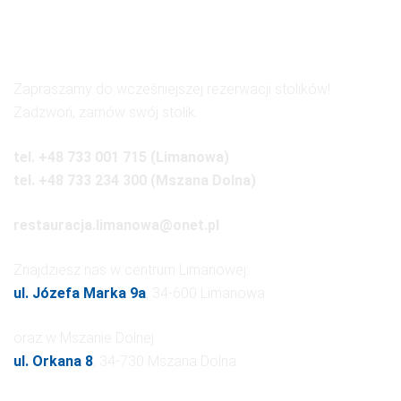
Rezerwacje
Zapraszamy do wcześniejszej rezerwacji stolików!
Zadzwoń, zamów swój stolik.
tel. +48 733 001 715 (Limanowa)
tel. +48 733 234 300 (Mszana Dolna)
restauracja.limanowa@onet.pl
Znajdziesz nas w centrum Limanowej:
ul. Józefa Marka 9a
, 34-600 Limanowa
oraz w Mszanie Dolnej
ul. Orkana 8
, 34-730 Mszana Dolna